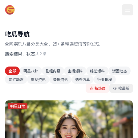
吃瓜大赛在线
吃瓜导航
全网娱乐八卦分类大全，25+ 条精选资讯等你发现
搜索结果：状态
共 2 条
全部
明星八卦
剧组内幕
主播爆料
综艺爆料
饭圈动态
网红动态
影视资讯
音乐资讯
选秀内幕
行业揭秘
按热度
按最新
明星日常