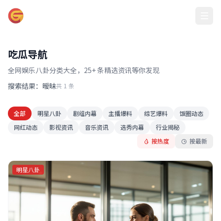
吃瓜大赛在线
吃瓜导航
全网娱乐八卦分类大全，25+ 条精选资讯等你发现
搜索结果：暧昧
共 1 条
全部
明星八卦
剧组内幕
主播爆料
综艺爆料
饭圈动态
网红动态
影视资讯
音乐资讯
选秀内幕
行业揭秘
按热度
按最新
明星八卦