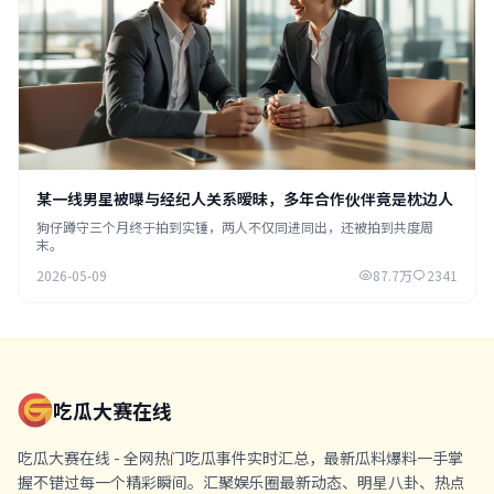
某一线男星被曝与经纪人关系暧昧，多年合作伙伴竟是枕边人
狗仔蹲守三个月终于拍到实锤，两人不仅同进同出，还被拍到共度周
末。
2026-05-09
87.7万
2341
吃瓜大赛在线
吃瓜大赛在线 - 全网热门吃瓜事件实时汇总，最新瓜料爆料一手掌
握不错过每一个精彩瞬间。汇聚娱乐圈最新动态、明星八卦、热点